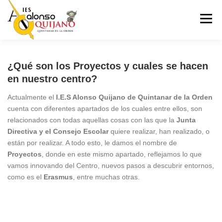
Saltar
al
Menú
contenido
INICIO
NUESTRO CENTRO
ADMISIÓN
¿Qué son los Proyectos y cuales se hacen
en nuestro centro?
ENSEÑANZAS
ERASMUS+
PROYECTOS
Actualmente el
I.E.S Alonso Quijano de Quintanar de la Orden
cuenta con diferentes apartados de los cuales entre ellos, son
relacionados con todas aquellas cosas con las que la
Junta
Directiva y el Consejo Escolar
quiere realizar, han realizado, o
SECRETARIA
ACTIVIDADES EXTRAESCOLARES
están por realizar. A todo esto, le damos el nombre de
Proyectos
, donde en este mismo apartado, reflejamos lo que
vamos innovando del Centro, nuevos pasos a descubrir entornos,
REDES SOCIALES
como es el
Erasmus
, entre muchas otras.