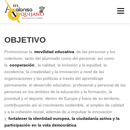
Saltar
al
Menú
contenido
INICIO
NUESTRO CENTRO
ADMISIÓN
OBJETIVO
Promocionar la
movilidad educativa
de las personas y los
ENSEÑANZAS
ERASMUS+
PROYECTOS
colectivos, tanto del alumnado como del personal, así como
la
cooperación
, la calidad, la inclusión y la equidad, la
excelencia, la creatividad y la innovación a nivel de las
SECRETARIA
ACTIVIDADES EXTRAESCOLARES
organizaciones y las políticas a través del aprendizaje
permanente, el desarrollo educativo, profesional y personal de las
personas en los ámbitos de la educación y la formación, la
juventud y el deporte, dentro de Europa y fuera de su territorio,
REDES SOCIALES
contribuyendo así al crecimiento sostenible, al empleo de calidad
y a la cohesión social, además de a impulsar la innovación
y
fortalecer la identidad europea, la ciudadanía activa y la
participación en la vida democrática
.