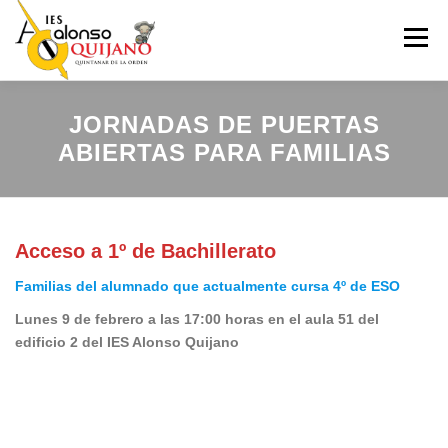
Saltar
al
Menú
contenido
INICIO
NUESTRO CENTRO
ADMISIÓN
JORNADAS DE PUERTAS
ABIERTAS PARA FAMILIAS
ENSEÑANZAS
ERASMUS+
PROYECTOS
Acceso a 1º de Bachillerato
SECRETARIA
ACTIVIDADES EXTRAESCOLARES
Familias del alumnado que actualmente cursa 4º de ESO
Lunes 9 de febrero a las 17:00 horas en el aula 51 del
edificio 2 del IES Alonso Quijano
REDES SOCIALES