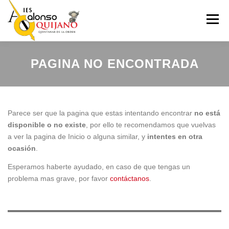
Saltar
al
Menú
contenido
INICIO
NUESTRO CENTRO
ADMISIÓN
PAGINA NO ENCONTRADA
ENSEÑANZAS
ERASMUS+
PROYECTOS
Parece ser que la pagina que estas intentando encontrar
no está
disponible o no existe
, por ello te recomendamos que vuelvas
a ver la pagina de Inicio o alguna similar, y
intentes en otra
SECRETARIA
ACTIVIDADES EXTRAESCOLARES
ocasión
.
Esperamos haberte ayudado, en caso de que tengas un
REDES SOCIALES
problema mas grave, por favor
contáctanos
.